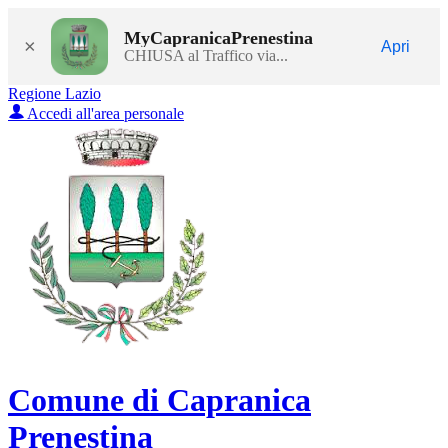
MyCapranicaPrenestina
×
Apri
CHIUSA al Traffico via...
Regione Lazio
Accedi all'area personale
Comune di Capranica
Prenestina