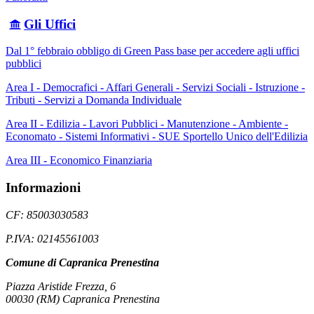
Gli Uffici
Dal 1° febbraio obbligo di Green Pass base per accedere agli uffici
pubblici
Area I - Democrafici - Affari Generali - Servizi Sociali - Istruzione -
Tributi - Servizi a Domanda Individuale
Area II - Edilizia - Lavori Pubblici - Manutenzione - Ambiente -
Economato - Sistemi Informativi - SUE Sportello Unico dell'Edilizia
Area III - Economico Finanziaria
Informazioni
CF: 85003030583
P.IVA: 02145561003
Comune di Capranica Prenestina
Piazza Aristide Frezza, 6
00030 (RM) Capranica Prenestina